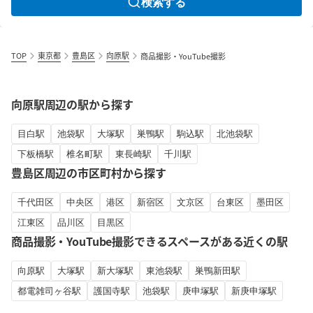
検索する
TOP
東京都
豊島区
向原駅
商品撮影・YouTube撮影
向原駅周辺の駅から探す
目白駅
池袋駅
大塚駅
巣鴨駅
駒込駅
北池袋駅
下板橋駅
椎名町駅
東長崎駅
千川駅
豊島区周辺の市区町村から探す
千代田区
中央区
港区
新宿区
文京区
台東区
墨田区
江東区
品川区
目黒区
商品撮影・YouTube撮影できるスペースがある近くの駅
向原駅
大塚駅
新大塚駅
東池袋駅
巣鴨新田駅
都電雑司ヶ谷駅
護国寺駅
池袋駅
庚申塚駅
新庚申塚駅