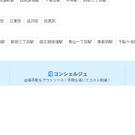
信濃町駅
西武新宿駅
下落合駅
中井駅
四谷三丁目駅
田区
江東区
品川区
目黒区
前駅
新宿三丁目駅
国立競技場駅
青山一丁目駅
東新宿駅
千駄ケ谷
コンシェルジュ
会場手配をアウトソース！手間を省いてコスト削減！
スペースを利用する方
スペースを探す
会場タイプから探す