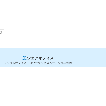
駅
シェアオフィス
レンタルオフィス・コワーキングスペースを簡単検索
スペースを貸したい方
シェアオフィスを探すなら
スペース掲載のご案内
OfficeConnect
ハイクラス掲載のご案内
近くのジムを探すなら