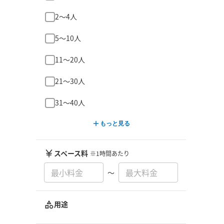
2〜4人
5〜10人
11〜20人
21〜30人
31〜40人
もっと見る
スペース料
※1時間あたり
〜
用途