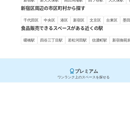
新宿駅
新大久保駅
高田馬場駅
四ツ谷駅
大久保駅
新宿区周辺の市区町村から探す
千代田区
中央区
港区
新宿区
文京区
台東区
墨
食品販売できるスペースがある近くの駅
曙橋駅
四谷三丁目駅
若松河田駅
信濃町駅
新宿御苑
プレミアム
ワンランク上のスペースを探せる