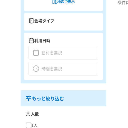
地図で表示
条件
会場タイプ
利用日時
もっと絞り込む
人数
1人