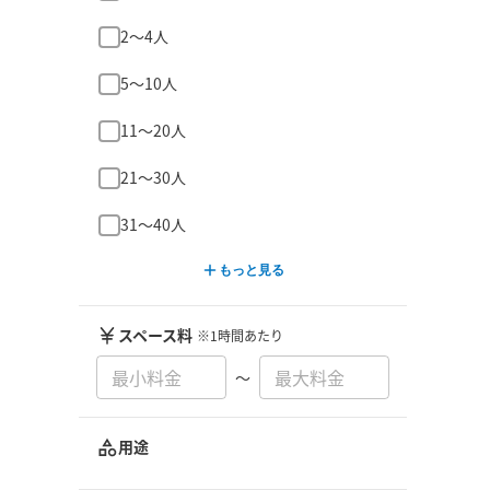
2〜4人
5〜10人
11〜20人
21〜30人
31〜40人
もっと見る
スペース料
※1時間あたり
〜
用途