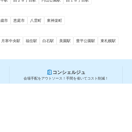
太平駅
西２８丁目駅
円山公園駅
西１８丁目駅
千歳市
恵庭市
八雲町
東神楽町
月寒中央駅
福住駅
白石駅
美園駅
豊平公園駅
東札幌駅
コンシェルジュ
会場手配をアウトソース！手間を省いてコスト削減！
スペースを利用する方
スペースを探す
会場タイプから探す