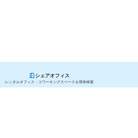
シェアオフィス
レンタルオフィス・コワーキングスペースを簡単検索
スペースを貸したい方
シェアオフィスを探すなら
スペース掲載のご案内
OfficeConnect
ハイクラス掲載のご案内
近くのジムを探すなら