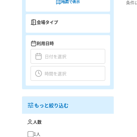
地図で表示
条件
会場タイプ
利用日時
もっと絞り込む
人数
1人