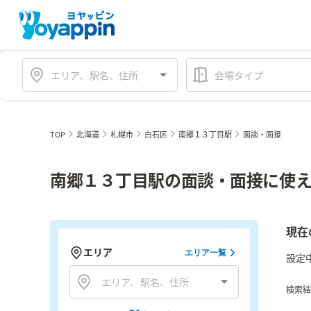
会場タイプ
TOP
北海道
札幌市
白石区
南郷１３丁目駅
面談・面接
南郷１３丁目駅の面談・面接に使え
現在
エリア
エリア一覧
設定
検索結