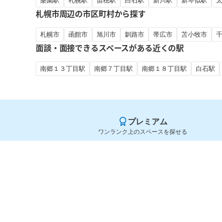
桑園駅
札幌駅
苗穂駅
白石駅
新川駅
新琴似駅
札幌市周辺の市区町村から探す
札幌市
函館市
旭川市
釧路市
帯広市
苫小牧市
面談・面接できるスペースがある近くの駅
南郷１３丁目駅
南郷７丁目駅
南郷１８丁目駅
白石駅
プレミアム
ワンランク上のスペースを探せる