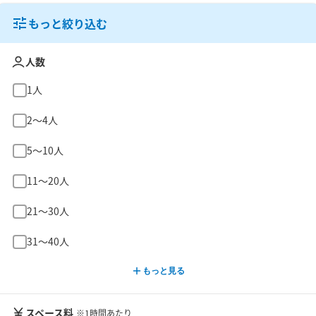
もっと絞り込む
人数
1人
2〜4人
5〜10人
11〜20人
21〜30人
31〜40人
もっと見る
スペース料
※1時間あたり