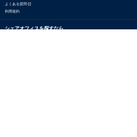
よくある質問
利用規約
シェアオフィスを探すなら
OfficeConnect
近くのジムを探すなら
GYYM
メディア
Yoyappin Magazine
お問い合わせ
運営会社
採用情報
プライバシーポリシー
特定商取引法に基づく表示