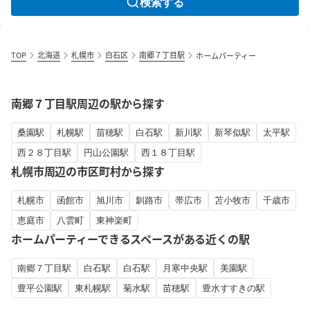
検索する
TOP
北海道
札幌市
白石区
南郷７丁目駅
ホームパーティー
南郷７丁目駅周辺の駅から探す
桑園駅
札幌駅
苗穂駅
白石駅
新川駅
新琴似駅
太平駅
西２８丁目駅
円山公園駅
西１８丁目駅
札幌市周辺の市区町村から探す
札幌市
函館市
旭川市
釧路市
帯広市
苫小牧市
千歳市
恵庭市
八雲町
東神楽町
ホームパーティーできるスペースがある近くの駅
南郷７丁目駅
白石駅
白石駅
月寒中央駅
美園駅
豊平公園駅
東札幌駅
菊水駅
苗穂駅
豊水すすきの駅