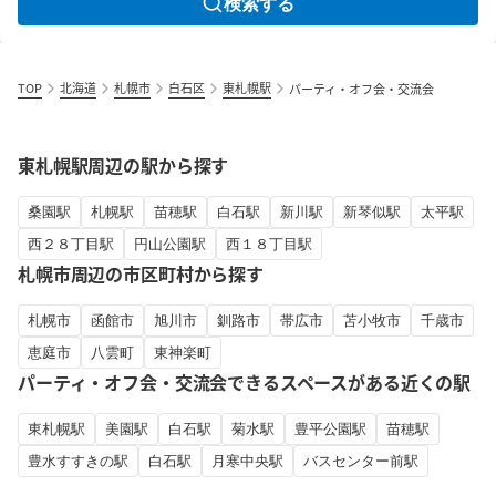
検索する
TOP
北海道
札幌市
白石区
東札幌駅
パーティ・オフ会・交流会
東札幌駅周辺の駅から探す
桑園駅
札幌駅
苗穂駅
白石駅
新川駅
新琴似駅
太平駅
西２８丁目駅
円山公園駅
西１８丁目駅
札幌市周辺の市区町村から探す
札幌市
函館市
旭川市
釧路市
帯広市
苫小牧市
千歳市
恵庭市
八雲町
東神楽町
パーティ・オフ会・交流会できるスペースがある近くの駅
東札幌駅
美園駅
白石駅
菊水駅
豊平公園駅
苗穂駅
豊水すすきの駅
白石駅
月寒中央駅
バスセンター前駅