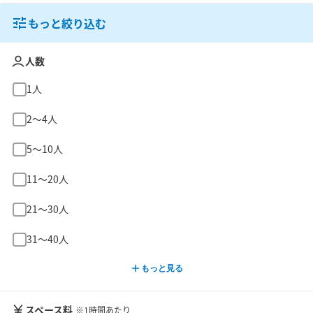
もっと絞り込む
人数
1人
2〜4人
5〜10人
11〜20人
21〜30人
31〜40人
もっと見る
スペース料
※1時間あたり