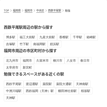
TOP
福岡県
福岡市
中央区
西鉄平尾駅
勉強
西鉄平尾駅周辺の駅から探す
博多駅
福工大前駅
九産大前駅
香椎駅
千早駅
箱崎駅
吉塚駅
竹下駅
南福岡駅
姪浜駅
福岡市周辺の市区町村から探す
北九州市
福岡市
久留米市
柳川市
八女市
春日市
太宰府市
新宮町
勉強できるスペースがある近くの駅
西鉄平尾駅
渡辺通駅
薬院駅
薬院大通駅
天神南駅
中洲川端駅
西鉄福岡（天神）駅
櫛田神社前駅
桜坂駅
天神駅