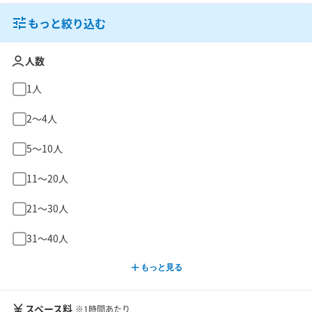
もっと絞り込む
人数
1人
2〜4人
5〜10人
11〜20人
21〜30人
31〜40人
もっと見る
スペース料
※1時間あたり