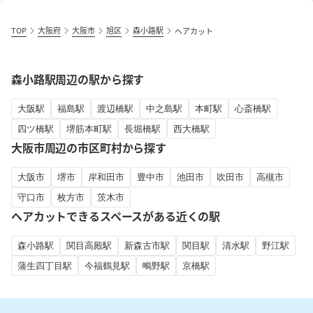
TOP
大阪府
大阪市
旭区
森小路駅
ヘアカット
森小路駅周辺の駅から探す
大阪駅
福島駅
渡辺橋駅
中之島駅
本町駅
心斎橋駅
四ツ橋駅
堺筋本町駅
長堀橋駅
西大橋駅
大阪市周辺の市区町村から探す
大阪市
堺市
岸和田市
豊中市
池田市
吹田市
高槻市
守口市
枚方市
茨木市
ヘアカットできるスペースがある近くの駅
森小路駅
関目高殿駅
新森古市駅
関目駅
清水駅
野江駅
蒲生四丁目駅
今福鶴見駅
鴫野駅
京橋駅