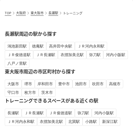
TOP
大阪府
東大阪市
長瀬駅
トレーニング
長瀬駅周辺の駅から探す
鴻池新田駅
徳庵駅
高井田中央駅
ＪＲ河内永和駅
ＪＲ俊徳道駅
ＪＲ長瀬駅
衣摺加美北駅
弥刀駅
河内小阪駅
八戸ノ里駅
東大阪市周辺の市区町村から探す
大阪市
堺市
岸和田市
豊中市
池田市
吹田市
高槻市
守口市
枚方市
茨木市
トレーニングできるスペースがある近くの駅
長瀬駅
ＪＲ長瀬駅
ＪＲ俊徳道駅
弥刀駅
河内小阪駅
ＪＲ河内永和駅
衣摺加美北駅
北巽駅
小路駅
新深江駅