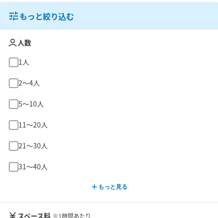
もっと絞り込む
人数
1人
2〜4人
5〜10人
11〜20人
21〜30人
31〜40人
もっと見る
スペース料
※1時間あたり