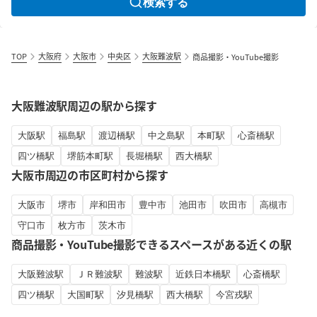
検索する
TOP
大阪府
大阪市
中央区
大阪難波駅
商品撮影・YouTube撮影
大阪難波駅周辺の駅から探す
大阪駅
福島駅
渡辺橋駅
中之島駅
本町駅
心斎橋駅
四ツ橋駅
堺筋本町駅
長堀橋駅
西大橋駅
大阪市周辺の市区町村から探す
大阪市
堺市
岸和田市
豊中市
池田市
吹田市
高槻市
守口市
枚方市
茨木市
商品撮影・YouTube撮影できるスペースがある近くの駅
大阪難波駅
ＪＲ難波駅
難波駅
近鉄日本橋駅
心斎橋駅
四ツ橋駅
大国町駅
汐見橋駅
西大橋駅
今宮戎駅