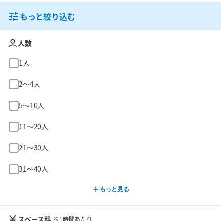
もっと絞り込む
人数
1人
2〜4人
5〜10人
11〜20人
21〜30人
31〜40人
もっと見る
スペース料
※1時間あたり