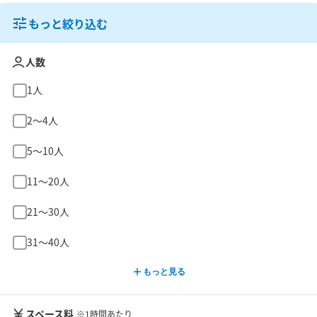
もっと絞り込む
人数
1人
2〜4人
5〜10人
11〜20人
21〜30人
31〜40人
もっと見る
スペース料
※1時間あたり