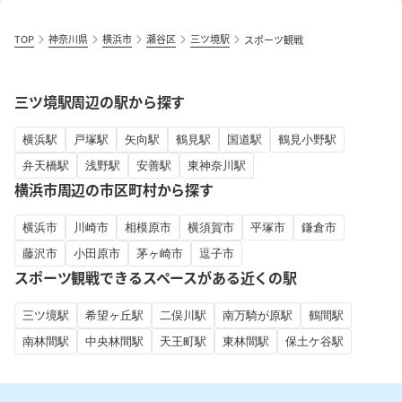
TOP
神奈川県
横浜市
瀬谷区
三ツ境駅
スポーツ観戦
三ツ境駅周辺の駅から探す
横浜駅
戸塚駅
矢向駅
鶴見駅
国道駅
鶴見小野駅
弁天橋駅
浅野駅
安善駅
東神奈川駅
横浜市周辺の市区町村から探す
横浜市
川崎市
相模原市
横須賀市
平塚市
鎌倉市
藤沢市
小田原市
茅ヶ崎市
逗子市
スポーツ観戦できるスペースがある近くの駅
三ツ境駅
希望ヶ丘駅
二俣川駅
南万騎が原駅
鶴間駅
南林間駅
中央林間駅
天王町駅
東林間駅
保土ケ谷駅