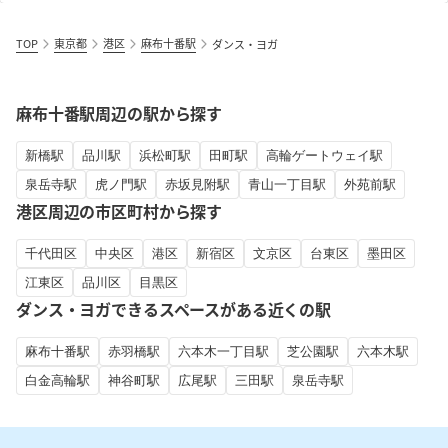
TOP
東京都
港区
麻布十番駅
ダンス・ヨガ
麻布十番駅周辺の駅から探す
新橋駅
品川駅
浜松町駅
田町駅
高輪ゲートウェイ駅
泉岳寺駅
虎ノ門駅
赤坂見附駅
青山一丁目駅
外苑前駅
港区周辺の市区町村から探す
千代田区
中央区
港区
新宿区
文京区
台東区
墨田区
江東区
品川区
目黒区
ダンス・ヨガできるスペースがある近くの駅
麻布十番駅
赤羽橋駅
六本木一丁目駅
芝公園駅
六本木駅
白金高輪駅
神谷町駅
広尾駅
三田駅
泉岳寺駅