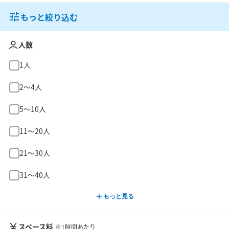
もっと絞り込む
人数
1人
2〜4人
5〜10人
11〜20人
21〜30人
31〜40人
もっと見る
スペース料
※1時間あたり