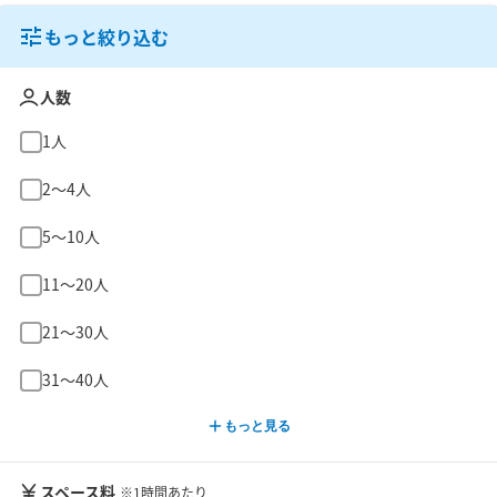
もっと絞り込む
人数
1人
2〜4人
5〜10人
11〜20人
21〜30人
31〜40人
もっと見る
スペース料
※1時間あたり