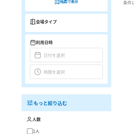
地図で表示
条件
会場タイプ
利用日時
もっと絞り込む
人数
1人