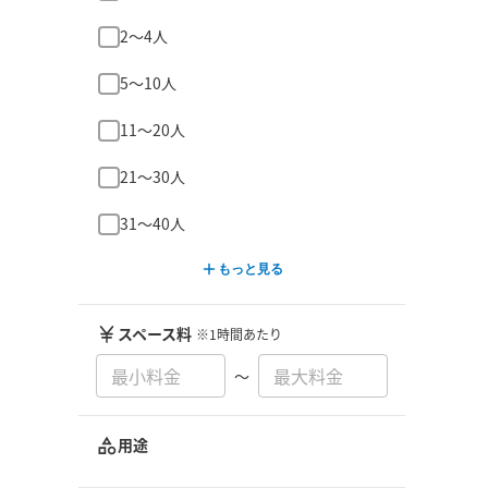
2〜4人
5〜10人
11〜20人
21〜30人
31〜40人
もっと見る
スペース料
※1時間あたり
〜
用途