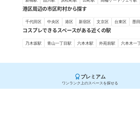
新橋駅
品川駅
浜松町駅
田町駅
高輪ゲートウェイ駅
港区周辺の市区町村から探す
千代田区
中央区
港区
新宿区
文京区
台東区
墨
コスプレできるスペースがある近くの駅
乃木坂駅
青山一丁目駅
六本木駅
外苑前駅
六本木一
プレミアム
ワンランク上のスペースを探せる