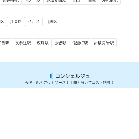
泉岳寺駅
虎ノ門駅
赤坂見附駅
青山一丁目駅
外苑前駅
田区
江東区
品川区
目黒区
丁目駅
表参道駅
広尾駅
赤坂駅
信濃町駅
赤坂見附駅
コンシェルジュ
会場手配をアウトソース！手間を省いてコスト削減！
スペースを利用する方
スペースを探す
会場タイプから探す