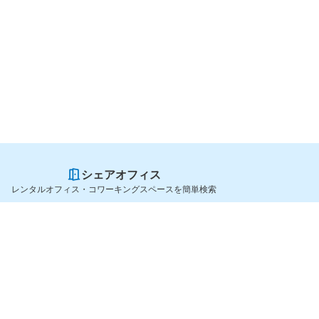
シェアオフィス
レンタルオフィス・コワーキングスペースを簡単検索
スペースを貸したい方
シェアオフィスを探すなら
スペース掲載のご案内
OfficeConnect
ハイクラス掲載のご案内
近くのジムを探すなら