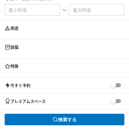
〜
用途
設備
特徴
今すぐ予約
プレミアムスペース
検索する