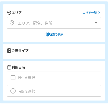
エリア
エリア一覧
地図で表示
会場タイプ
利用日時