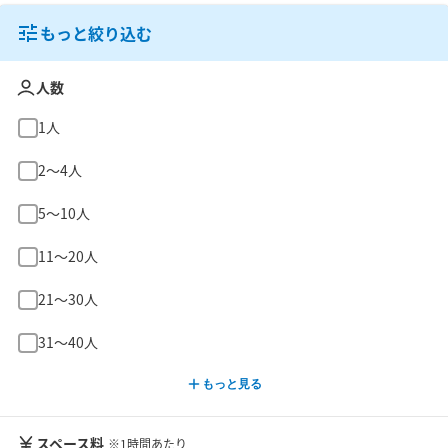
もっと絞り込む
人数
1人
2〜4人
5〜10人
11〜20人
21〜30人
31〜40人
もっと見る
スペース料
※1時間あたり