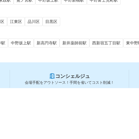
家政駅
鷺ノ宮駅
中野坂上駅
中野新橋駅
中野富士見町駅
田区
江東区
品川区
目黒区
寺駅
中野坂上駅
新高円寺駅
新井薬師前駅
西新宿五丁目駅
東中野
コンシェルジュ
会場手配をアウトソース！手間を省いてコスト削減！
スペースを利用する方
スペースを探す
会場タイプから探す