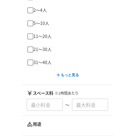
2〜4人
5〜10人
11〜20人
21〜30人
31〜40人
もっと見る
スペース料
※1時間あたり
〜
用途