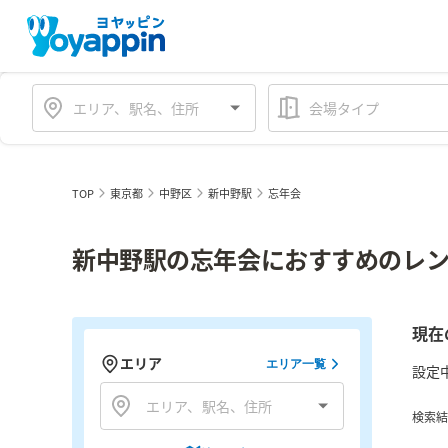
会場タイプ
TOP
東京都
中野区
新中野駅
忘年会
新中野駅の忘年会におすすめのレン
現在
エリア
エリア一覧
設定
検索結