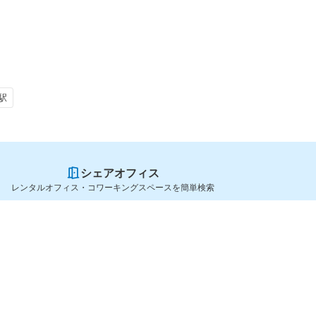
駅
シェアオフィス
レンタルオフィス・コワーキングスペースを簡単検索
スペースを貸したい方
シェアオフィスを探すなら
スペース掲載のご案内
OfficeConnect
ハイクラス掲載のご案内
近くのジムを探すなら