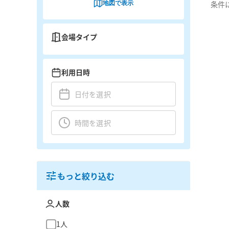
地図で表示
条件
会場タイプ
利用日時
もっと絞り込む
人数
1人