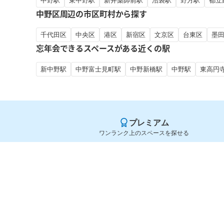
中野駅
東中野駅
新井薬師前駅
沼袋駅
野方駅
都立
中野区周辺の市区町村から探す
千代田区
中央区
港区
新宿区
文京区
台東区
墨
忘年会できるスペースがある近くの駅
新中野駅
中野富士見町駅
中野新橋駅
中野駅
東高円
プレミアム
ワンランク上のスペースを探せる