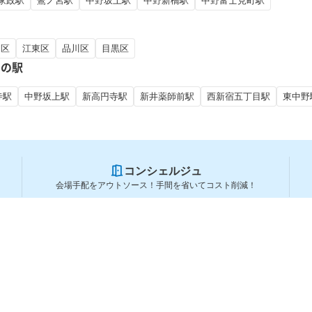
家政駅
鷺ノ宮駅
中野坂上駅
中野新橋駅
中野富士見町駅
田区
江東区
品川区
目黒区
くの駅
寺駅
中野坂上駅
新高円寺駅
新井薬師前駅
西新宿五丁目駅
東中野
コンシェルジュ
会場手配をアウトソース！手間を省いてコスト削減！
スペースを利用する方
スペースを探す
会場タイプから探す