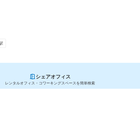
駅
シェアオフィス
レンタルオフィス・コワーキングスペースを簡単検索
スペースを貸したい方
シェアオフィスを探すなら
スペース掲載のご案内
OfficeConnect
ハイクラス掲載のご案内
近くのジムを探すなら