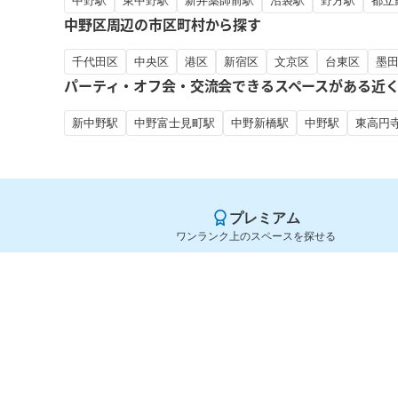
中野駅
東中野駅
新井薬師前駅
沼袋駅
野方駅
都立
中野区周辺の市区町村から探す
千代田区
中央区
港区
新宿区
文京区
台東区
墨
パーティ・オフ会・交流会できるスペースがある近
新中野駅
中野富士見町駅
中野新橋駅
中野駅
東高円
プレミアム
ワンランク上のスペースを探せる