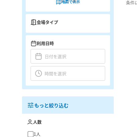
地図で表示
条件
会場タイプ
利用日時
もっと絞り込む
人数
1人