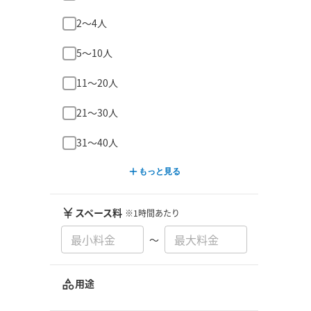
2〜4人
5〜10人
11〜20人
21〜30人
31〜40人
もっと見る
スペース料
※1時間あたり
〜
用途