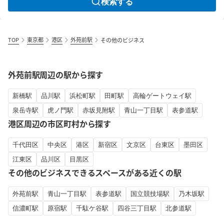
検索する
TOP
東京都
港区
外苑前駅
その他のビジネス
外苑前駅周辺の駅から探す
新橋駅
品川駅
浜松町駅
田町駅
高輪ゲートウェイ駅
泉岳寺駅
虎ノ門駅
赤坂見附駅
青山一丁目駅
表参道駅
港区周辺の市区町村から探す
千代田区
中央区
港区
新宿区
文京区
台東区
墨田区
江東区
品川区
目黒区
その他のビジネスできるスペースがある近くの駅
外苑前駅
青山一丁目駅
表参道駅
国立競技場駅
乃木坂駅
信濃町駅
原宿駅
千駄ケ谷駅
四谷三丁目駅
北参道駅