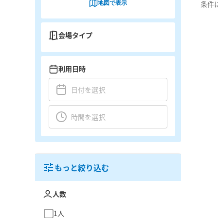
地図で表示
条件
会場タイプ
利用日時
もっと絞り込む
人数
1人