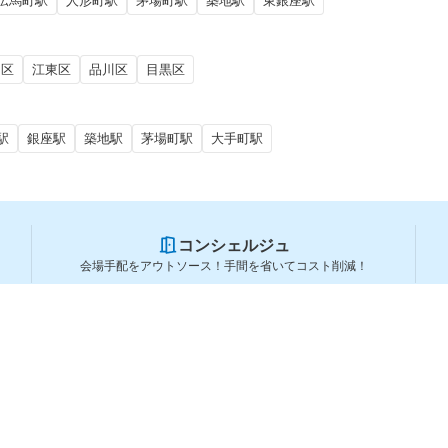
伝馬町駅
人形町駅
茅場町駅
築地駅
東銀座駅
田区
江東区
品川区
目黒区
駅
銀座駅
築地駅
茅場町駅
大手町駅
コンシェルジュ
会場手配をアウトソース！手間を省いてコスト削減！
スペースを利用する方
スペースを探す
会場タイプから探す