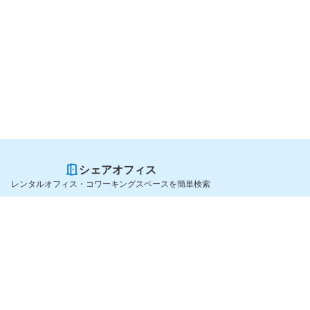
シェアオフィス
レンタルオフィス・コワーキングスペースを簡単検索
スペースを貸したい方
シェアオフィスを探すなら
スペース掲載のご案内
OfficeConnect
ハイクラス掲載のご案内
近くのジムを探すなら