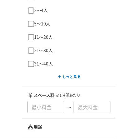
2〜4人
5〜10人
11〜20人
21〜30人
31〜40人
もっと見る
スペース料
※1時間あたり
〜
用途