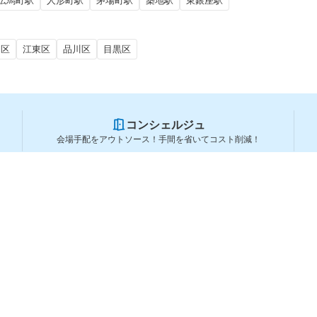
伝馬町駅
人形町駅
茅場町駅
築地駅
東銀座駅
田区
江東区
品川区
目黒区
コンシェルジュ
会場手配をアウトソース！手間を省いてコスト削減！
スペースを利用する方
スペースを探す
会場タイプから探す
利用用途から探す
都道府県から探す
ランキングから探す