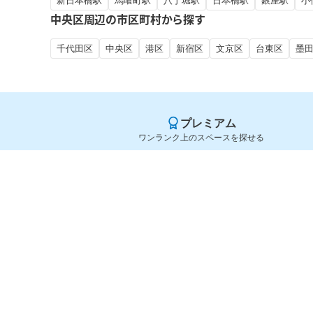
新日本橋駅
馬喰町駅
八丁堀駅
日本橋駅
銀座駅
小
中央区周辺の市区町村から探す
千代田区
中央区
港区
新宿区
文京区
台東区
墨
プレミアム
ワンランク上のスペースを探せる
Yoyappin（ヨヤッピン）
旧SPACEE（スペイシー）