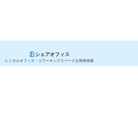
シェアオフィス
レンタルオフィス・コワーキングスペースを簡単検索
スペースを貸したい方
シェアオフィスを探すなら
スペース掲載のご案内
OfficeConnect
ハイクラス掲載のご案内
近くのジムを探すなら
掲載者ログイン
GYYM
よくある質問
メディア
利用規約