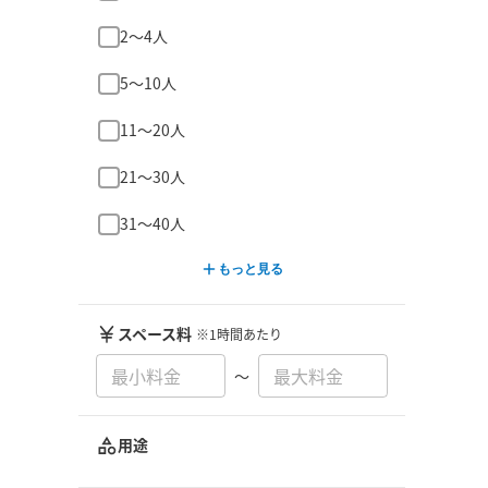
2〜4人
5〜10人
11〜20人
21〜30人
31〜40人
もっと見る
スペース料
※1時間あたり
〜
用途