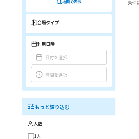
地図で表示
条件
会場タイプ
利用日時
もっと絞り込む
人数
1人