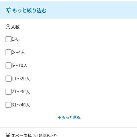
もっと絞り込む
人数
1人
2〜4人
5〜10人
11〜20人
21〜30人
31〜40人
もっと見る
スペース料
※1時間あたり