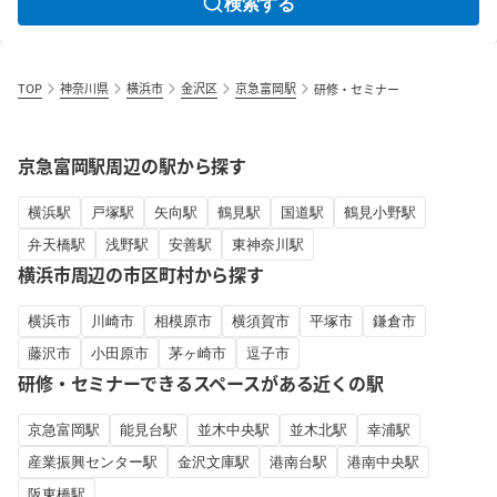
検索する
TOP
神奈川県
横浜市
金沢区
京急富岡駅
研修・セミナー
京急富岡駅周辺の駅から探す
横浜駅
戸塚駅
矢向駅
鶴見駅
国道駅
鶴見小野駅
弁天橋駅
浅野駅
安善駅
東神奈川駅
横浜市周辺の市区町村から探す
横浜市
川崎市
相模原市
横須賀市
平塚市
鎌倉市
藤沢市
小田原市
茅ヶ崎市
逗子市
研修・セミナーできるスペースがある近くの駅
京急富岡駅
能見台駅
並木中央駅
並木北駅
幸浦駅
産業振興センター駅
金沢文庫駅
港南台駅
港南中央駅
阪東橋駅