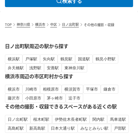
検索する
TOP
神奈川県
横浜市
中区
日ノ出町駅
その他の撮影・収録
日ノ出町駅周辺の駅から探す
横浜駅
戸塚駅
矢向駅
鶴見駅
国道駅
鶴見小野駅
弁天橋駅
浅野駅
安善駅
東神奈川駅
横浜市周辺の市区町村から探す
横浜市
川崎市
相模原市
横須賀市
平塚市
鎌倉市
藤沢市
小田原市
茅ヶ崎市
逗子市
その他の撮影・収録できるスペースがある近くの駅
日ノ出町駅
桜木町駅
伊勢佐木長者町駅
関内駅
馬車道駅
高島町駅
新高島駅
日本大通り駅
みなとみらい駅
戸部駅