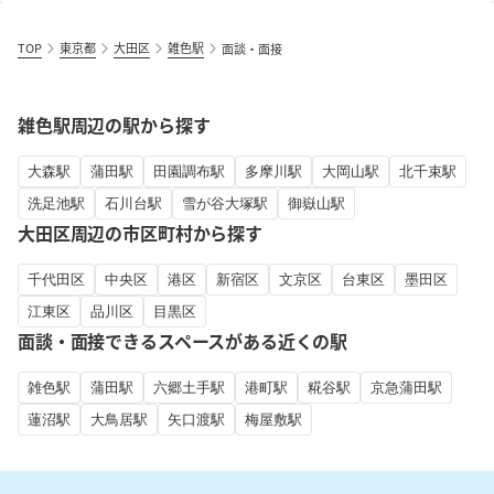
TOP
東京都
大田区
雑色駅
面談・面接
雑色駅周辺の駅から探す
大森駅
蒲田駅
田園調布駅
多摩川駅
大岡山駅
北千束駅
洗足池駅
石川台駅
雪が谷大塚駅
御嶽山駅
大田区周辺の市区町村から探す
千代田区
中央区
港区
新宿区
文京区
台東区
墨田区
江東区
品川区
目黒区
面談・面接できるスペースがある近くの駅
雑色駅
蒲田駅
六郷土手駅
港町駅
糀谷駅
京急蒲田駅
蓮沼駅
大鳥居駅
矢口渡駅
梅屋敷駅