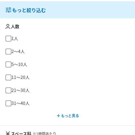
もっと絞り込む
人数
1人
2〜4人
5〜10人
11〜20人
21〜30人
31〜40人
もっと見る
スペース料
※1時間あたり