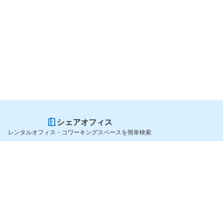
シェアオフィス
レンタルオフィス・コワーキングスペースを簡単検索
スペースを貸したい方
シェアオフィスを探すなら
スペース掲載のご案内
OfficeConnect
ハイクラス掲載のご案内
近くのジムを探すなら