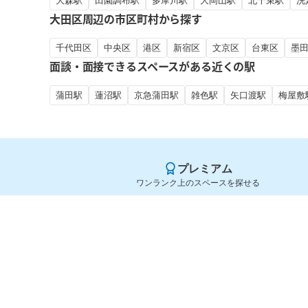
大森駅
田園調布駅
多摩川駅
大岡山駅
北千束駅
洗
大田区周辺の市区町村から探す
千代田区
中央区
港区
新宿区
文京区
台東区
墨
面談・面接できるスペースがある近くの駅
蒲田駅
蓮沼駅
京急蒲田駅
雑色駅
矢口渡駅
梅屋敷
プレミアム
ワンランク上のスペースを探せる