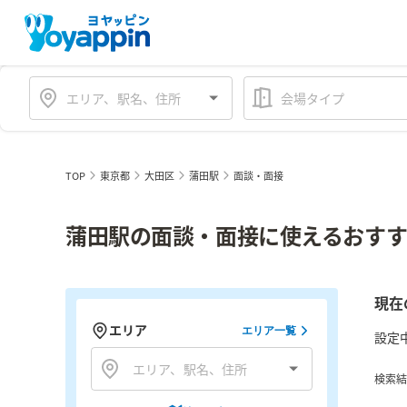
会場タイプ
TOP
東京都
大田区
蒲田駅
面談・面接
蒲田駅の面談・面接に使えるおすす
現在
エリア
エリア一覧
設定
検索結