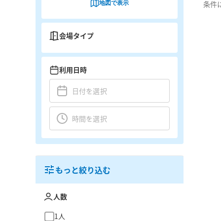
地図で表示
条件
会場タイプ
利用日時
もっと絞り込む
人数
1人