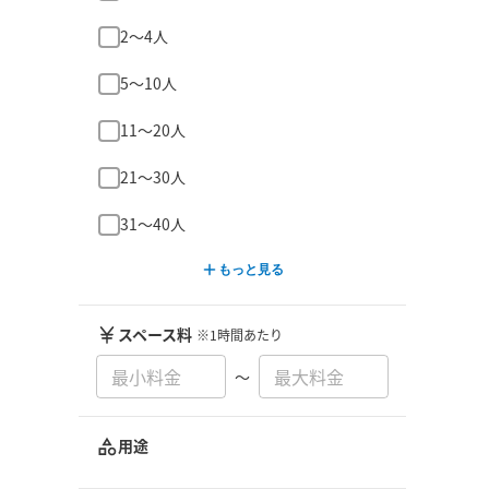
2〜4人
5〜10人
11〜20人
21〜30人
31〜40人
もっと見る
スペース料
※1時間あたり
〜
用途