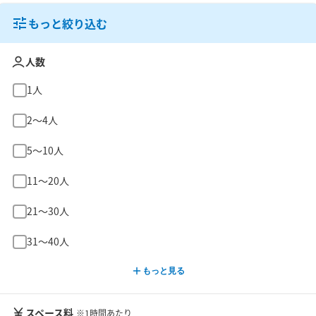
もっと絞り込む
人数
1人
2〜4人
5〜10人
11〜20人
21〜30人
31〜40人
もっと見る
スペース料
※1時間あたり