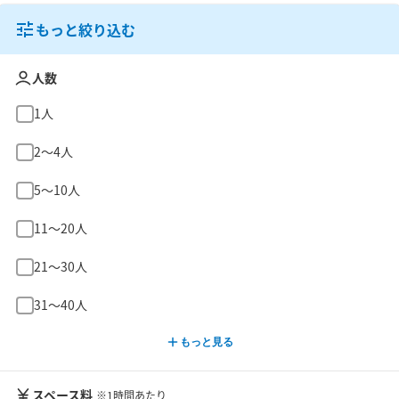
もっと絞り込む
人数
1人
2〜4人
5〜10人
11〜20人
21〜30人
31〜40人
もっと見る
スペース料
※1時間あたり