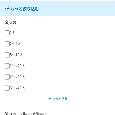
もっと絞り込む
人数
1人
2〜4人
5〜10人
11〜20人
21〜30人
31〜40人
もっと見る
スペース料
※1時間あたり