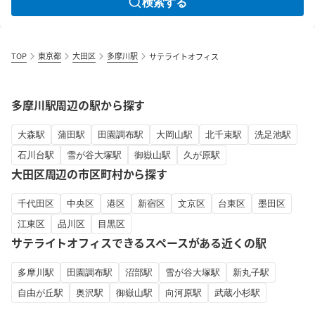
検索する
TOP
東京都
大田区
多摩川駅
サテライトオフィス
多摩川駅周辺の駅から探す
大森駅
蒲田駅
田園調布駅
大岡山駅
北千束駅
洗足池駅
石川台駅
雪が谷大塚駅
御嶽山駅
久が原駅
大田区周辺の市区町村から探す
千代田区
中央区
港区
新宿区
文京区
台東区
墨田区
江東区
品川区
目黒区
サテライトオフィスできるスペースがある近くの駅
多摩川駅
田園調布駅
沼部駅
雪が谷大塚駅
新丸子駅
自由が丘駅
奥沢駅
御嶽山駅
向河原駅
武蔵小杉駅