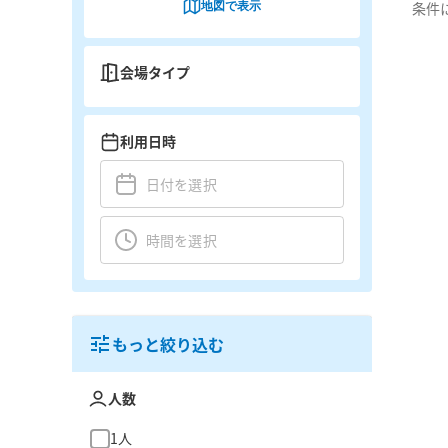
地図で表示
条件
会場タイプ
利用日時
もっと絞り込む
人数
1人