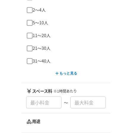
2〜4人
5〜10人
11〜20人
21〜30人
31〜40人
もっと見る
スペース料
※1時間あたり
〜
用途