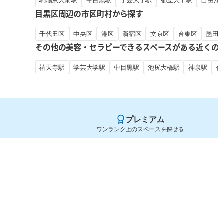
駒場東大前駅
中目黒駅
学芸大学駅
都立大学駅
自由
目黒区周辺の市区町村から探す
千代田区
中央区
港区
新宿区
文京区
台東区
墨
その他の美容・セラピーできるスペースがある近く
祐天寺駅
学芸大学駅
中目黒駅
池尻大橋駅
神泉駅
プレミアム
ワンランク上のスペースを探せる