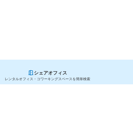
シェアオフィス
レンタルオフィス・コワーキングスペースを簡単検索
スペースを貸したい方
シェアオフィスを探すなら
スペース掲載のご案内
OfficeConnect
ハイクラス掲載のご案内
近くのジムを探すなら