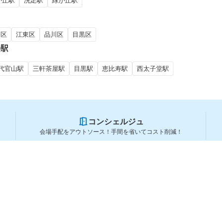
が丘駅
洗足駅
緑が丘駅
田区
江東区
品川区
目黒区
の駅
代官山駅
三軒茶屋駅
目黒駅
恵比寿駅
西太子堂駅
コンシェルジュ
会場手配をアウトソース！手間を省いてコスト削減！
スペースを利用する方
スペースを探す
会場タイプから探す