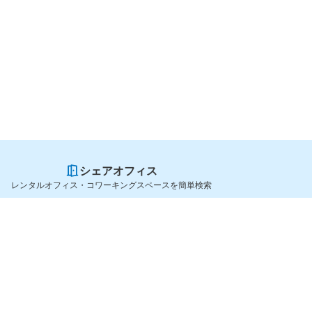
シェアオフィス
レンタルオフィス・コワーキングスペースを簡単検索
スペースを貸したい方
シェアオフィスを探すなら
スペース掲載のご案内
OfficeConnect
ハイクラス掲載のご案内
近くのジムを探すなら