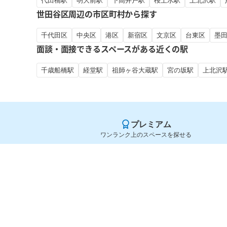
代田橋駅
明大前駅
下高井戸駅
桜上水駅
上北沢駅
世田谷区周辺の市区町村から探す
千代田区
中央区
港区
新宿区
文京区
台東区
墨
面談・面接できるスペースがある近くの駅
千歳船橋駅
経堂駅
祖師ヶ谷大蔵駅
宮の坂駅
上北沢
プレミアム
ワンランク上のスペースを探せる