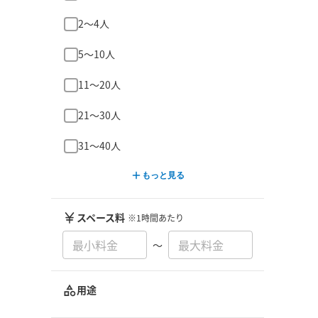
2〜4人
5〜10人
11〜20人
21〜30人
31〜40人
もっと見る
スペース料
※1時間あたり
〜
用途