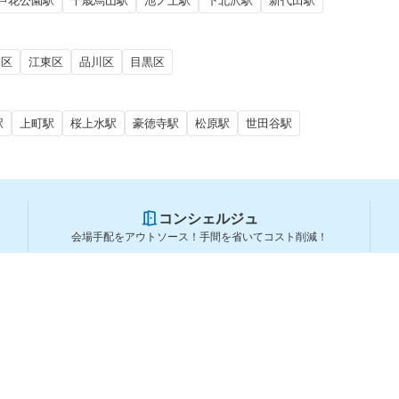
芦花公園駅
千歳烏山駅
池ノ上駅
下北沢駅
新代田駅
田区
江東区
品川区
目黒区
駅
上町駅
桜上水駅
豪徳寺駅
松原駅
世田谷駅
コンシェルジュ
会場手配をアウトソース！手間を省いてコスト削減！
スペースを利用する方
スペースを探す
会場タイプから探す