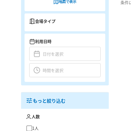
地図で表示
条件
会場タイプ
利用日時
もっと絞り込む
人数
1人