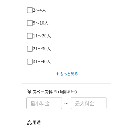
2〜4人
5〜10人
11〜20人
21〜30人
31〜40人
もっと見る
スペース料
※1時間あたり
〜
用途