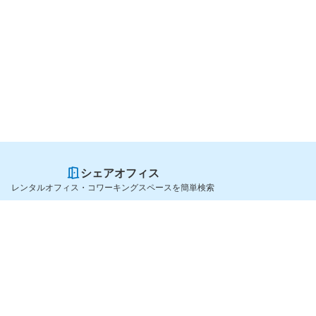
シェアオフィス
レンタルオフィス・コワーキングスペースを簡単検索
スペースを貸したい方
シェアオフィスを探すなら
スペース掲載のご案内
OfficeConnect
ハイクラス掲載のご案内
近くのジムを探すなら