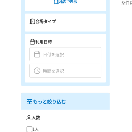
地図で表示
条件
会場タイプ
利用日時
もっと絞り込む
人数
1人