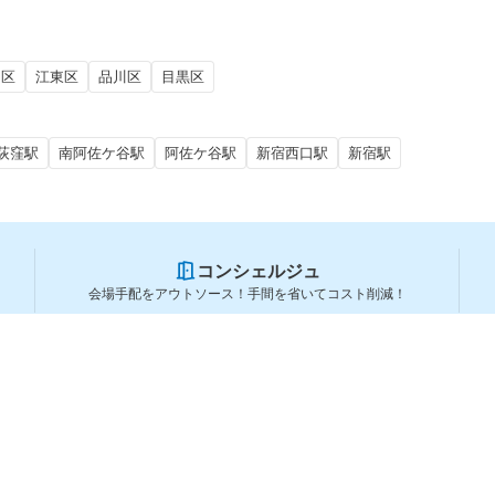
田区
江東区
品川区
目黒区
荻窪駅
南阿佐ケ谷駅
阿佐ケ谷駅
新宿西口駅
新宿駅
コンシェルジュ
会場手配をアウトソース！手間を省いてコスト削減！
スペースを利用する方
スペースを探す
会場タイプから探す