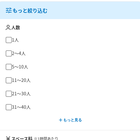
もっと絞り込む
人数
1人
2〜4人
5〜10人
11〜20人
21〜30人
31〜40人
もっと見る
スペース料
※1時間あたり