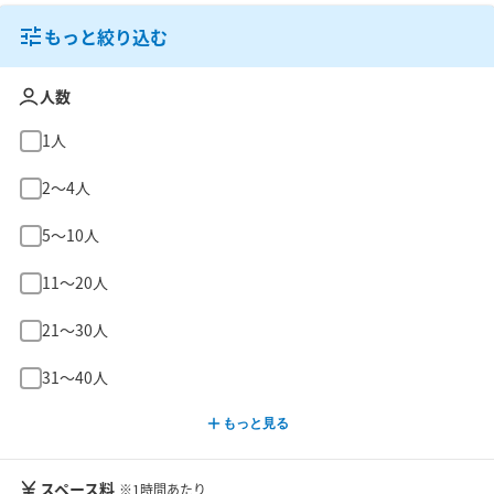
もっと絞り込む
人数
1人
2〜4人
5〜10人
11〜20人
21〜30人
31〜40人
もっと見る
スペース料
※1時間あたり