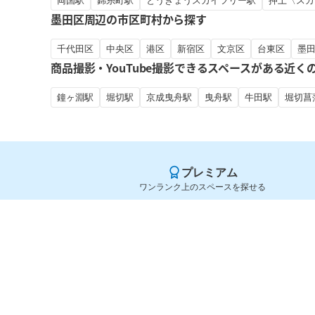
両国駅
錦糸町駅
とうきょうスカイツリー駅
押上〈スカ
墨田区周辺の市区町村から探す
千代田区
中央区
港区
新宿区
文京区
台東区
墨
商品撮影・YouTube撮影できるスペースがある近く
鐘ヶ淵駅
堀切駅
京成曳舟駅
曳舟駅
牛田駅
堀切菖
プレミアム
ワンランク上のスペースを探せる