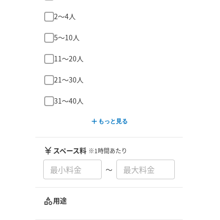
2〜4人
5〜10人
11〜20人
21〜30人
31〜40人
もっと見る
スペース料
※1時間あたり
〜
用途