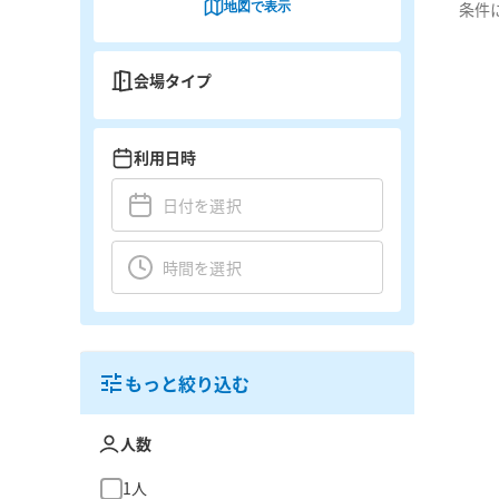
地図で表示
条件
会場タイプ
利用日時
もっと絞り込む
人数
1人