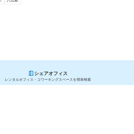
駅
八広駅
シェアオフィス
レンタルオフィス・コワーキングスペースを簡単検索
スペースを貸したい方
シェアオフィスを探すなら
スペース掲載のご案内
OfficeConnect
ハイクラス掲載のご案内
近くのジムを探すなら