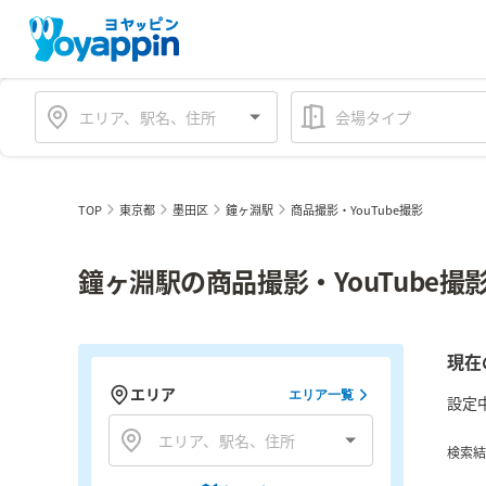
会場タイプ
TOP
東京都
墨田区
鐘ヶ淵駅
商品撮影・YouTube撮影
鐘ヶ淵駅の商品撮影・YouTube
現在
エリア
エリア一覧
設定
検索結