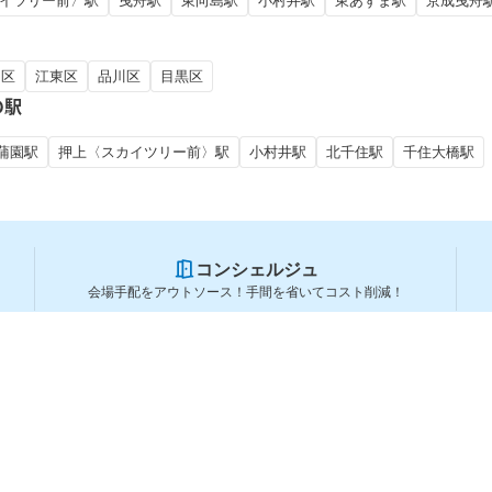
イツリー前〉駅
曳舟駅
東向島駅
小村井駅
東あずま駅
京成曳舟
田区
江東区
品川区
目黒区
の駅
蒲園駅
押上〈スカイツリー前〉駅
小村井駅
北千住駅
千住大橋駅
コンシェルジュ
会場手配をアウトソース！手間を省いてコスト削減！
スペースを利用する方
スペースを探す
会場タイプから探す