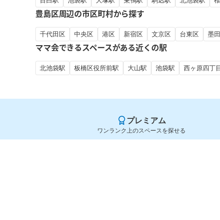
目白駅
池袋駅
大塚駅
巣鴨駅
駒込駅
北池袋駅
豊島区周辺の市区町村から探す
千代田区
中央区
港区
新宿区
文京区
台東区
墨
ママ会できるスペースがある近くの駅
北池袋駅
板橋区役所前駅
大山駅
池袋駅
西ヶ原四丁
プレミアム
ワンランク上のスペースを探せる