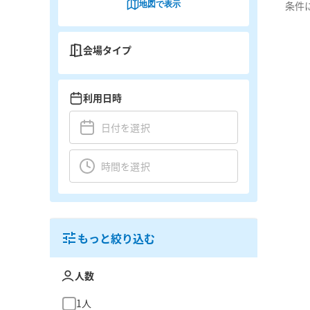
地図で表示
条件
会場タイプ
利用日時
もっと絞り込む
人数
1人