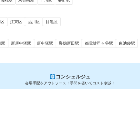
椎名町駅
東長崎駅
千川駅
要町駅
田区
江東区
品川区
目黒区
目駅
新庚申塚駅
庚申塚駅
巣鴨新田駅
都電雑司ヶ谷駅
東池袋駅
コンシェルジュ
会場手配をアウトソース！手間を省いてコスト削減！
スペースを利用する方
スペースを探す
会場タイプから探す