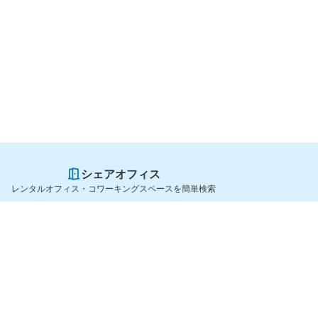
シェアオフィス
レンタルオフィス・コワーキングスペースを簡単検索
スペースを貸したい方
シェアオフィスを探すなら
スペース掲載のご案内
OfficeConnect
ハイクラス掲載のご案内
近くのジムを探すなら