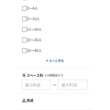
2〜4人
5〜10人
11〜20人
21〜30人
31〜40人
もっと見る
スペース料
※1時間あたり
〜
用途