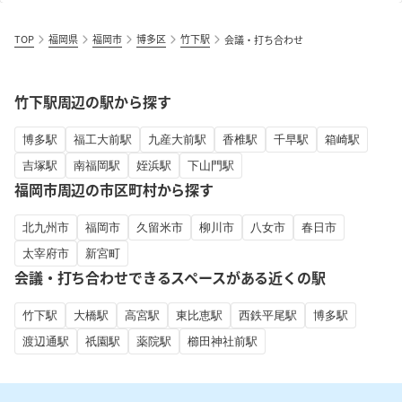
TOP
福岡県
福岡市
博多区
竹下駅
会議・打ち合わせ
竹下駅周辺の駅から探す
博多駅
福工大前駅
九産大前駅
香椎駅
千早駅
箱崎駅
吉塚駅
南福岡駅
姪浜駅
下山門駅
福岡市周辺の市区町村から探す
北九州市
福岡市
久留米市
柳川市
八女市
春日市
太宰府市
新宮町
会議・打ち合わせできるスペースがある近くの駅
竹下駅
大橋駅
高宮駅
東比恵駅
西鉄平尾駅
博多駅
渡辺通駅
祇園駅
薬院駅
櫛田神社前駅