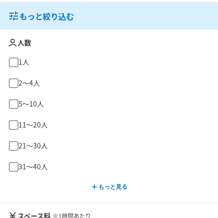
もっと絞り込む
人数
1人
2〜4人
5〜10人
11〜20人
21〜30人
31〜40人
もっと見る
スペース料
※1時間あたり