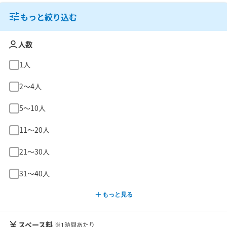
もっと絞り込む
人数
1人
2〜4人
5〜10人
11〜20人
21〜30人
31〜40人
もっと見る
スペース料
※1時間あたり