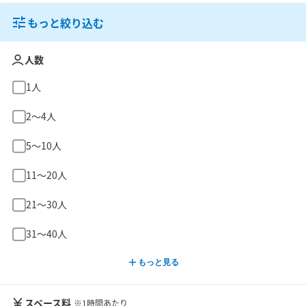
もっと絞り込む
人数
1人
2〜4人
5〜10人
11〜20人
21〜30人
31〜40人
もっと見る
スペース料
※1時間あたり