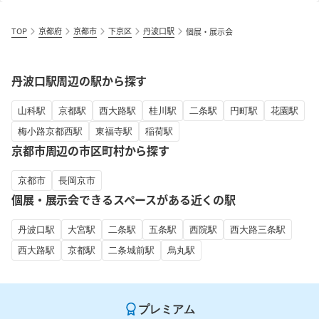
TOP
京都府
京都市
下京区
丹波口駅
個展・展示会
丹波口駅周辺の駅から探す
山科駅
京都駅
西大路駅
桂川駅
二条駅
円町駅
花園駅
梅小路京都西駅
東福寺駅
稲荷駅
京都市周辺の市区町村から探す
京都市
長岡京市
個展・展示会できるスペースがある近くの駅
丹波口駅
大宮駅
二条駅
五条駅
西院駅
西大路三条駅
西大路駅
京都駅
二条城前駅
烏丸駅
プレミアム