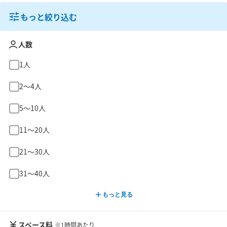
もっと絞り込む
人数
1人
2〜4人
5〜10人
11〜20人
21〜30人
31〜40人
もっと見る
スペース料
※1時間あたり