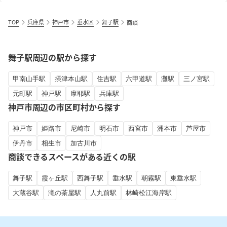
TOP
兵庫県
神戸市
垂水区
舞子駅
商談
舞子駅周辺の駅から探す
甲南山手駅
摂津本山駅
住吉駅
六甲道駅
灘駅
三ノ宮駅
元町駅
神戸駅
摩耶駅
兵庫駅
神戸市周辺の市区町村から探す
神戸市
姫路市
尼崎市
明石市
西宮市
洲本市
芦屋市
伊丹市
相生市
加古川市
商談できるスペースがある近くの駅
舞子駅
霞ヶ丘駅
西舞子駅
垂水駅
朝霧駅
東垂水駅
大蔵谷駅
滝の茶屋駅
人丸前駅
林崎松江海岸駅