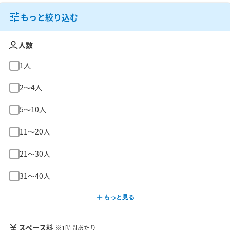
もっと絞り込む
人数
1人
2〜4人
5〜10人
11〜20人
21〜30人
31〜40人
もっと見る
スペース料
※1時間あたり