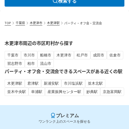
検索する
TOP
千葉県
木更津市
木更津駅
パーティ・オフ会・交流会
木更津市周辺の市区町村から探す
千葉市
市川市
船橋市
木更津市
松戸市
成田市
佐倉市
習志野市
柏市
流山市
パーティ・オフ会・交流会できるスペースがある近くの駅
木更津駅
君津駅
新浦安駅
市川塩浜駅
並木北駅
並木中央駅
幸浦駅
産業振興センター駅
妙典駅
京急富岡駅
プレミアム
ワンランク上のスペースを探せる