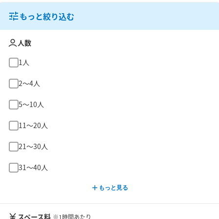
もっと絞り込む
人数
1人
2〜4人
5〜10人
11〜20人
21〜30人
31〜40人
もっと見る
スペース料
※1時間あたり