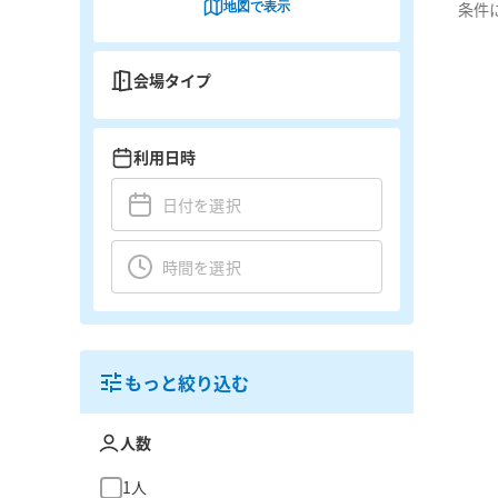
地図で表示
条件
会場タイプ
利用日時
もっと絞り込む
人数
1人