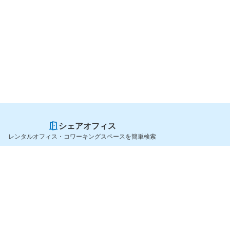
シェアオフィス
レンタルオフィス・コワーキングスペースを簡単検索
スペースを貸したい方
シェアオフィスを探すなら
スペース掲載のご案内
OfficeConnect
ハイクラス掲載のご案内
近くのジムを探すなら