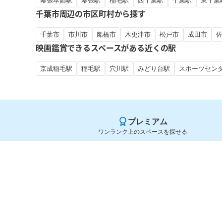
幕張本郷駅
幕張駅
稲毛駅
西千葉駅
千葉駅
東千葉
千葉市周辺の市区町村から探す
千葉市
市川市
船橋市
木更津市
松戸市
成田市
映画鑑賞できるスペースがある近くの駅
京成稲毛駅
稲毛駅
穴川駅
みどり台駅
スポーツセン
プレミアム
ワンランク上のスペースを探せる