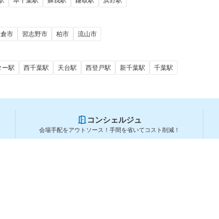
駅
本千葉駅
蘇我駅
鎌取駅
浜野駅
佐倉市
習志野市
柏市
流山市
ター駅
西千葉駅
天台駅
西登戸駅
新千葉駅
千葉駅
コンシェルジュ
会場手配をアウトソース！手間を省いてコスト削減！
スペースを利用する方
スペースを探す
会場タイプから探す