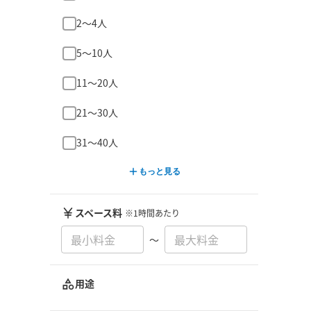
2〜4人
5〜10人
11〜20人
21〜30人
31〜40人
もっと見る
スペース料
※1時間あたり
〜
用途