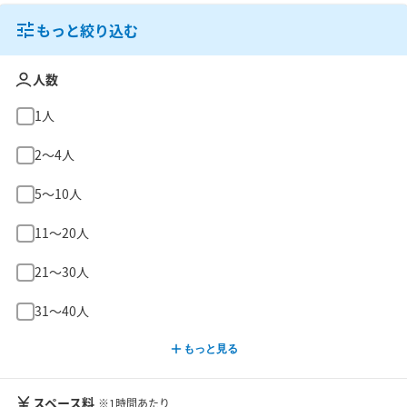
もっと絞り込む
人数
1人
2〜4人
5〜10人
11〜20人
21〜30人
31〜40人
もっと見る
スペース料
※1時間あたり