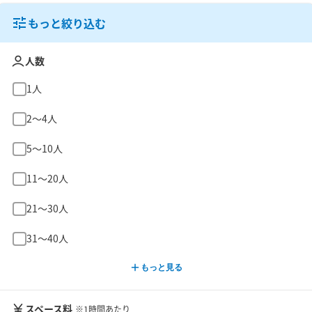
もっと絞り込む
人数
1人
2〜4人
5〜10人
11〜20人
21〜30人
31〜40人
もっと見る
スペース料
※1時間あたり