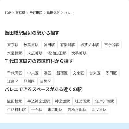
TOP
東京都
千代田区
飯田橋駅
バレエ
飯田橋駅周辺の駅から探す
東京駅
秋葉原駅
神田駅
有楽町駅
御茶ノ水駅
市ケ谷駅
水道橋駅
末広町駅
溜池山王駅
大手町駅
千代田区周辺の市区町村から探す
千代田区
中央区
港区
新宿区
文京区
台東区
墨田区
江東区
品川区
目黒区
バレエできるスペースがある近くの駅
飯田橋駅
牛込神楽坂駅
神楽坂駅
後楽園駅
江戸川橋駅
牛込柳町駅
千石駅
末広町駅
若松河田駅
四ツ谷駅