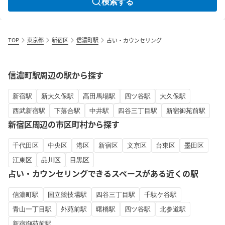
検索する
TOP
東京都
新宿区
信濃町駅
占い・カウンセリング
信濃町駅周辺の駅から探す
新宿駅
新大久保駅
高田馬場駅
四ツ谷駅
大久保駅
西武新宿駅
下落合駅
中井駅
四谷三丁目駅
新宿御苑前駅
新宿区周辺の市区町村から探す
千代田区
中央区
港区
新宿区
文京区
台東区
墨田区
江東区
品川区
目黒区
占い・カウンセリングできるスペースがある近くの駅
信濃町駅
国立競技場駅
四谷三丁目駅
千駄ケ谷駅
青山一丁目駅
外苑前駅
曙橋駅
四ツ谷駅
北参道駅
新宿御苑前駅