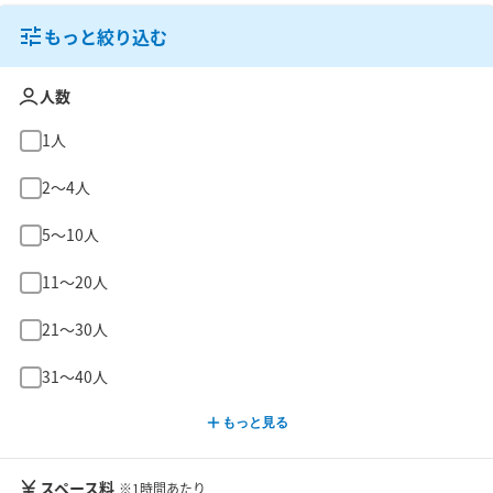
もっと絞り込む
人数
1人
2〜4人
5〜10人
11〜20人
21〜30人
31〜40人
もっと見る
スペース料
※1時間あたり